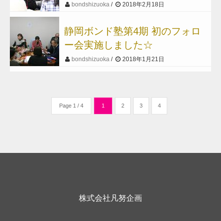
bondshizuoka
2018年2月18日
静岡ボンド塾第4期 初のフォロ
ー会実施しました☆
bondshizuoka
2018年1月21日
Page 1 / 4
1
2
3
4
株式会社凡努企画