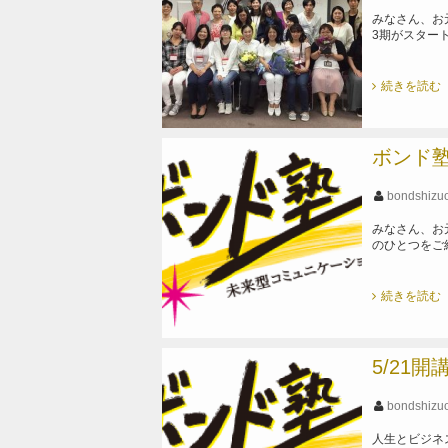
みなさん、お元
3期がスター
続きを読む
ボンド
bondshizu
みなさん、お
のひとつをご
続きを読む
5/21
bondshizu
人生とビジネ