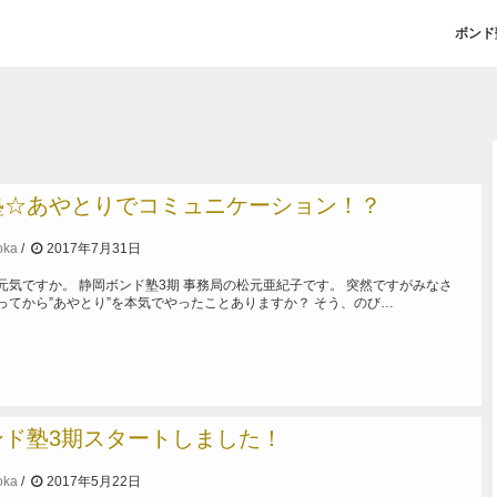
ボンド
塾☆あやとりでコミュニケーション！？
oka
2017年7月31日
元気ですか。 静岡ボンド塾3期 事務局の松元亜紀子です。 突然ですがみなさ
ってから”あやとり”を本気でやったことありますか？ そう、のび…
ンド塾3期スタートしました！
oka
2017年5月22日