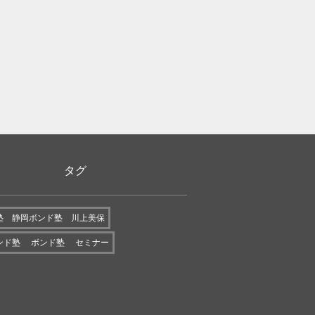
タグ
塾 静岡ボンド塾 川上美保
ンド塾 ボンド塾 セミナー