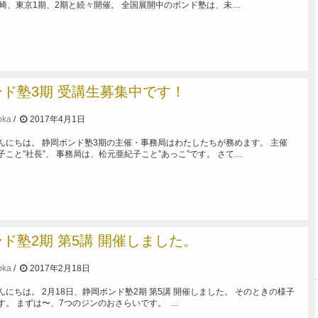
岡崎、東京1期、2期と続々開催。 全国展開中のボンド塾は、未…
ド塾3期 受講生募集中です！
oka
2017年4月1日
んにちは。 静岡ボンド塾3期の主催・事務局はわたしたちが務めます。 主催
こと”社長”、 事務局は、松元亜紀子こと”あっこ”です。 さて…
ド塾2期 第5講 開催しました。
oka
2017年2月18日
にちは。 2月18日、静岡ボンド塾2期 第5講 開催しました。 そのときの様子
す。 まずは〜、7つのジンのおさらいです。 …