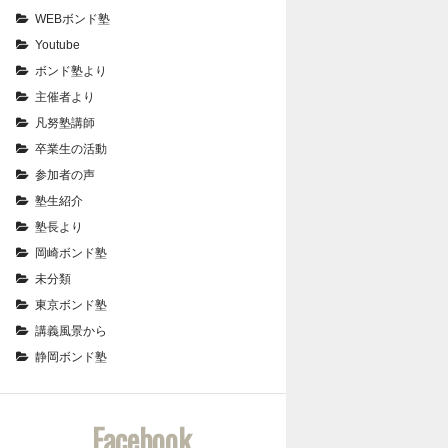
WEBボンド塾
Youtube
ボンド塾より
主催者より
凡努塾講師
卒業生の活動
参加者の声
塾生紹介
塾長より
岡崎ボンド塾
未分類
東京ボンド塾
講義風景から
静岡ボンド塾
Facebook