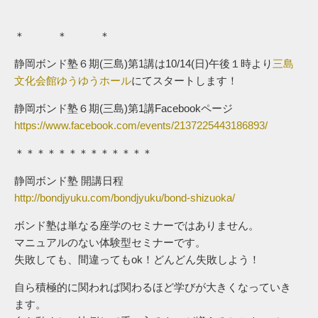
＊ ＊ ＊
静岡ボンド塾６期(三島)第1講は10/14(日)午後１時より
三島
文化会館ゆうゆうホール
にてスタートします！
静岡ボンド塾６期(三島)第1講Facebookページ
https://www.facebook.com/events/2137225443186893/
＊＊＊＊＊＊＊＊＊＊＊＊＊
静岡ボンド塾 開講日程
http://bondjyuku.com/bondjyuku/bond-shizuoka/
ボンド塾は単なる座学のセミナーではありません。
マニュアルのない体験型セミナーです。
失敗しても、間違ってもok！どんどん失敗しよう！
自ら積極的に関われば関わるほど学びが大きくなっていき
ます。