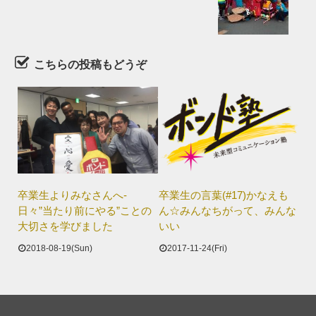
こちらの投稿もどうぞ
卒業生よりみなさんへ-
卒業生の言葉(#17)かなえも
日々”当たり前にやる”ことの
ん☆みんなちがって、みんな
大切さを学びました
いい
2018-08-19(Sun)
2017-11-24(Fri)