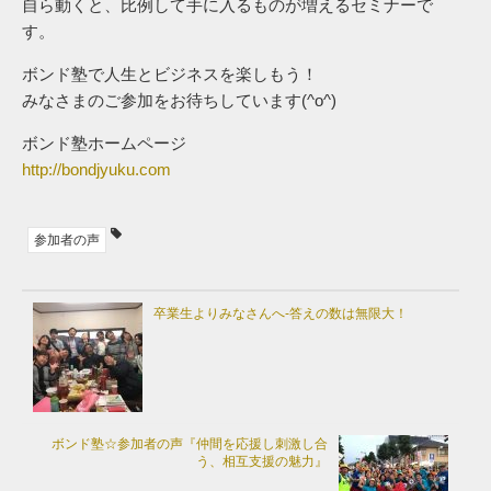
自ら動くと、比例して手に入るものが増えるセミナーで
す。
ボンド塾で人生とビジネスを楽しもう！
みなさまのご参加をお待ちしています(^o^)
ボンド塾ホームページ
http://bondjyuku.com
参加者の声
卒業生よりみなさんへ-答えの数は無限大！
ボンド塾☆参加者の声『仲間を応援し刺激し合
う、相互支援の魅力』