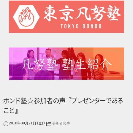
ボ
ン
ド
塾☆参加
者
の
声
『
プ
レ
ゼ
ン
タ
ー
で
あ
る
こ
と
』
2018年09月21日 (金)
参加者の声