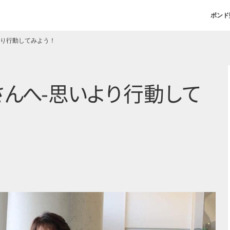
ボンド
より行動してみよう！
さ
ん
へ
-
思
い
よ
り
行
動
し
て