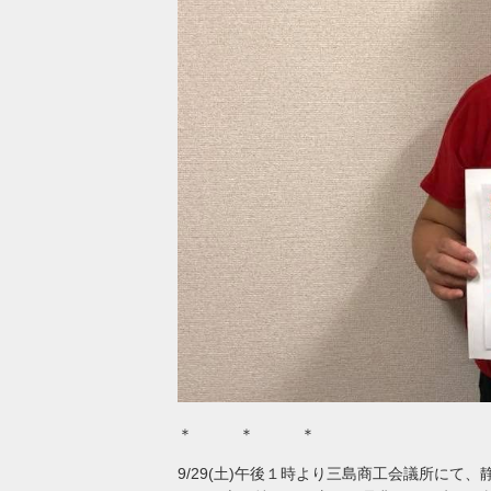
＊ ＊ ＊
9/29(土)午後１時より三島商工会議所にて