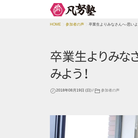
HOME
参加者の声
卒業生よりみなさんへ-思い
卒業
生
よ
り
み
な
み
よ
う
！
2018年08月19日 (日)
参加者の声