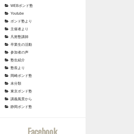
WEBボンド塾
Youtube
ボンド塾より
主催者より
凡努塾講師
卒業生の活動
参加者の声
塾生紹介
塾長より
岡崎ボンド塾
未分類
東京ボンド塾
講義風景から
静岡ボンド塾
Facebook