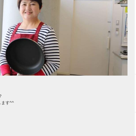
？
ます^^