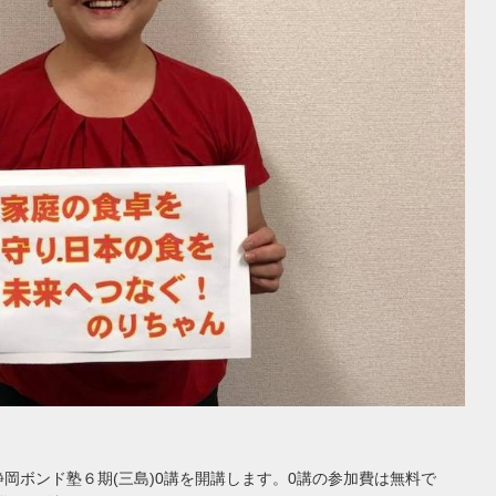
、静岡ボンド塾６期(三島)0講を開講します。0講の参加費は無料で